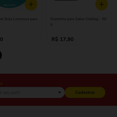
+
+
et Bola Luminosa para
Graminha para Gatos CatDog – 50
g
90
R$ 17,90
et
Cadastrar