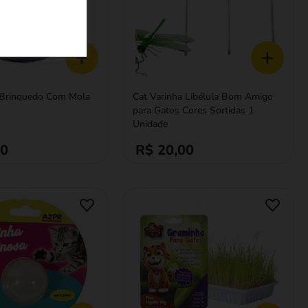
+
+
 Brinquedo Com Mola
Cat Varinha Libélula Bom Amigo
para Gatos Cores Sortidas 1
Unidade
90
R$ 20,00