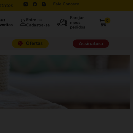
Fale Conosco
stritos
ou
eus
0
voritos
Ofertas
Assinatura