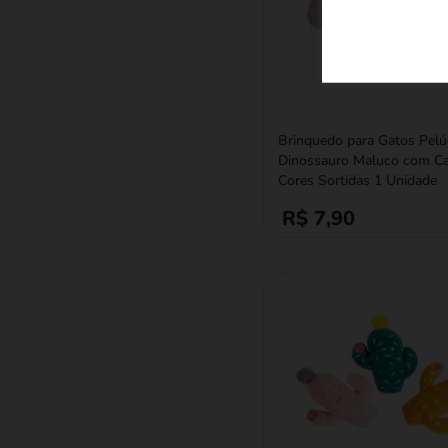
Brinquedo para Gatos Pelú
Dinossauro Maluco com Ca
Cores Sortidas 1 Unidade
R$ 7,90