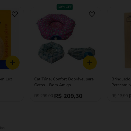
30% OFF
+
+
com Luz
Cat Túnel Confort Dobrável para
Brinquedo
Gatos - Bom Amigo
Petecatnip
R$ 209,30
R$ 299,00
R$ 13,90