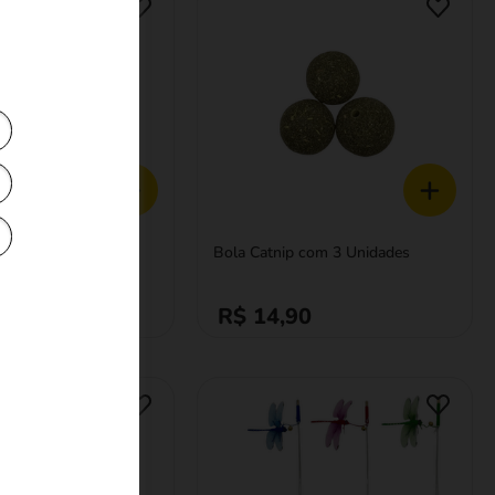
+
+
ara Gatos Pic
Bola Catnip com 3 Unidades
 Bom Amigo
$ 16,03
R$ 14,90