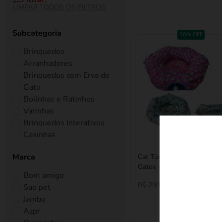
Subcategoria
30% OFF
Brinquedos
Arranhadores
Brinquedos com Erva do
Gato
Bolinhas e Ratinhos
Varinhas
Brinquedos Interativos
Casinhas
Marca
Cat Túnel Confort Dobráve
Gatos - Bom Amigo
Bom amigo
R$ 209,30
R$ 299,00
Sao pet
Jambo
Azpr
30% OFF