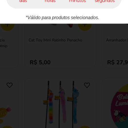
dias
horas
minutos
segundos
*Válido para produtos selecionados.
+
+
cia
Cat Toy Mini Ratinho Penacho
Arranhador
tnip
R$ 5,00
R$ 27,