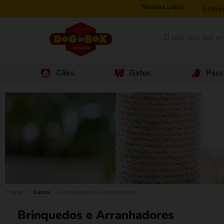
Nossas Lojas
Entre
O que seu pet prec
Cães
Gatos
Páss
bionatural
special dog
ração
areia
golden
granplus
simparic
Gatos
Brinquedos e Arranhadores
nexgard
Brinquedos e Arranhadores
ração gato