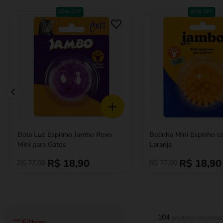
30% OFF
30% OFF
fórmula natural
+
Bola Luz Espinho Jambo Roxo
Bolinha Mini Espinho 
Mini para Gatos
Laranja
R$ 18,90
R$ 18,90
R$ 27,00
R$ 27,00
104