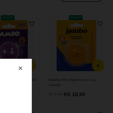
30% OFF
30% OFF
+
+
pinho Jambo Roxo Mini
Bolinha Mini Espinho com Luz
Laranja
$ 18,90
R$ 18,90
R$ 27,00
30% OFF