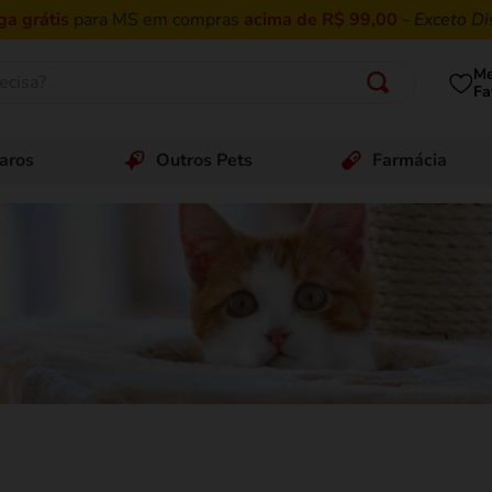
ga grátis
para MS em compras
acima de R$ 99,00
-
Exceto Di
isa?
M
Fa
aros
Outros Pets
Farmácia