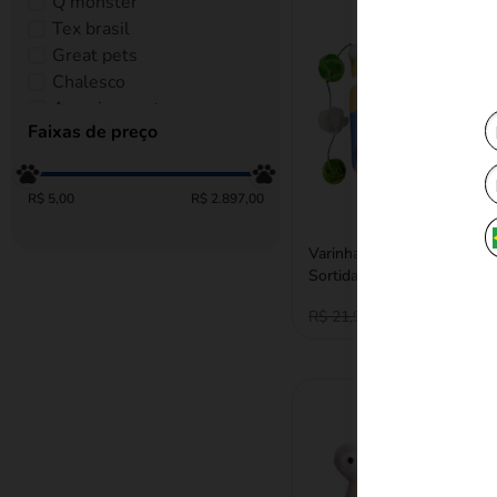
Q monster
Tex brasil
Great pets
Chalesco
American pets
Faixas de preço
Zeze
Petta
Animalissimo
R$ 5,00
R$ 2.897,00
The Pets Brasil
Still brinquedos
Varinha para Gatos Wool 
Pet pira
Sortidas 1 Unidade
Catdog
R$ 15,33
R$ 21,90