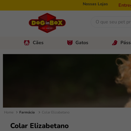
Nossas Lojas
Entre
O que seu pet prec
Cães
Gatos
Páss
bionatural
special dog
ração
granplus
areia
golden
simparic
Farmácia
Colar Elizabetano
nexgard
Colar Elizabetano
ração gato