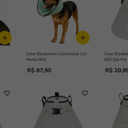
+
+
Colar Elizabetano Confortável Cor
Colar Elizab
Menta N03
N03 São Pet
R$ 87,90
R$ 20,9