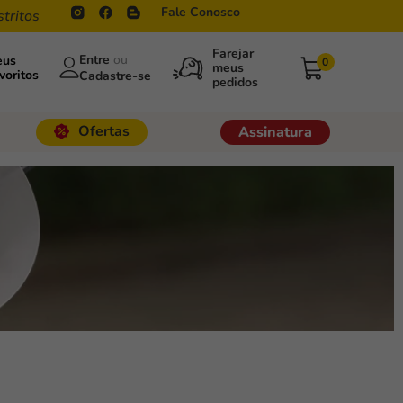
Fale Conosco
stritos
ou
eus
0
voritos
Ofertas
Assinatura