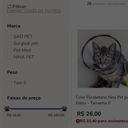
26
Marca
SAO PET
Surgical pet
Pet Med
NINA PET
Peso
Tam 0
Colar Elizabetano Nina Pet p
Faixas de preço
Gatos - Tamanho 0
R$ 26,00
R$ 16,00
R$ 183,00
R$ 23,40
para assinantes