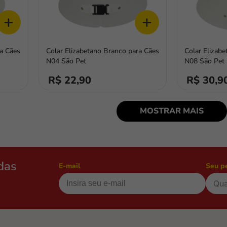
+
+
ra Cães
Colar Elizabetano Branco para Cães
Colar Elizab
N04 São Pet
N08 São Pet
R$ 22,90
R$ 30,9
MOSTRAR MAIS
das
E-mail
Seu p