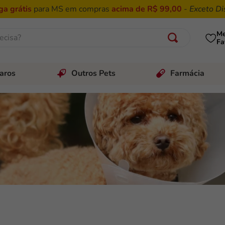
ga grátis
para MS em compras
acima de R$ 99,00
-
Exceto Di
isa?
M
Fa
aros
Outros Pets
Farmácia