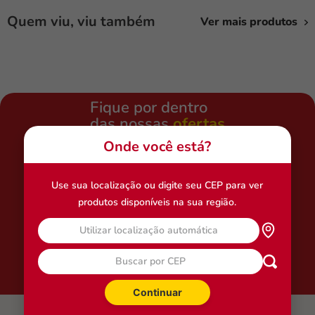
simparic
Quem viu, viu também
Ver mais produtos
nexgard
ração gato
fórmula natural
Fique por dentro
das nossas
ofertas
e novidades!
Onde você está?
E-mail
Use sua localização ou digite seu CEP para ver
produtos disponíveis na sua região.
Seu pet
Utilizar localização automática
Cadastrar
Continuar