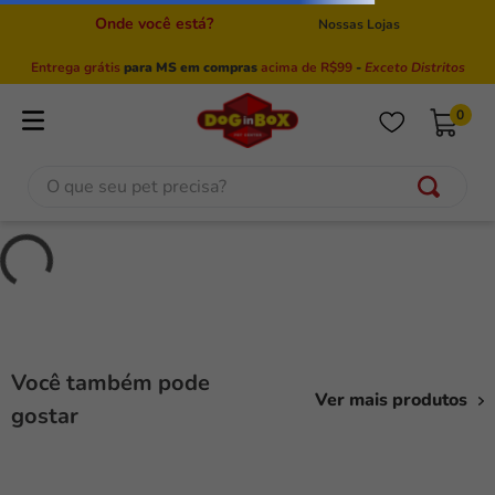
Onde você está?
Nossas Lojas
Entrega grátis
para MS em compras
acima de R$99
-
Exceto Distritos
0
O que seu pet precisa?
bionatural
special dog
ração
Você também pode
Ver mais produtos
areia
gostar
golden
granplus